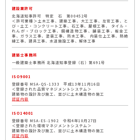
建設業許可
北海道知事許可 特定 石 第00452号
＜許可業種＞土木工事、建築工事、大工工事、左官工事、と
び・土工・コンクリート工事、石工事、屋根工事、 タイル・
れんが・ブロック工事、鋼構造物工事、舗装工事、板金工
事、ガラス工事、塗装工事、防水工事、 内装仕上工事、熱絶
縁工事、建具工事、水道施設工事、解体工事
建築士事務所
一級建築士事務所 北海道知事登録（石）第691号
ISO9001
登録番号 MSA-QS-1333 平成13年11月16日
＜登録された品質マネジメントシステム＞
建築物の設計及び施工、並びに土木構造物の施工
認証内容
ISO14001
登録番号 MSA-ES-1902 令和4年10月27日
＜登録された環境マネジメントシステム＞
建築物の設計及び施工、並びに土木構造物の施工
認証内容